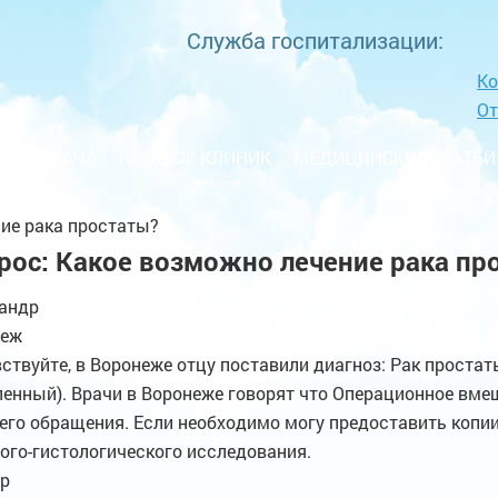
Служба госпитализации:
Ко
О
ЦИЯ ВРАЧА
КАТАЛОГ КЛИНИК
МЕДИЦИНСКИЕ СТАТЬИ
ие рака простаты?
рос: Какое возможно лечение рака пр
андр
неж
ствуйте, в Воронеже отцу поставили диагноз: Рак простаты
енный). Врачи в Воронеже говорят что Операционное вме
его обращения. Если необходимо могу предоставить копии
ого-гистологического исследования.
р