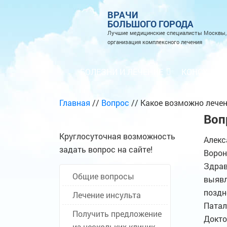
ВРАЧИ
БОЛЬШОГО ГОРОДА
Лучшие медицинские специалисты Москвы,
организация комплексного лечения
БОЛЕЗНИ И ЛЕЧЕНИЕ
КОНСУЛЬТА
Главная
//
Вопрос
//
Какое возможно лечен
Воп
Круглосуточная возможность
Алекс
задать вопрос на сайте!
Воро
Здрав
Общие вопросы
выявл
поздн
Лечение инсульта
Патал
Получить предложение
Докто
из нескольких клиник