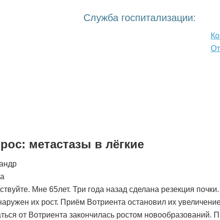
Служба госпитализации:
Ко
О
ТАЦИЯ ВРАЧА
КАТАЛОГ КЛИНИК
МЕДИЦИНСКИЕ СТ
рос: метастазы в лёгкие
андр
а
ствуйте. Мне 65лет. Три года назад сделана резекция почки.
наружен их рост. Приём Вотриента остановил их увеличение
аться от Вотриента закончилась ростом новообразований. 