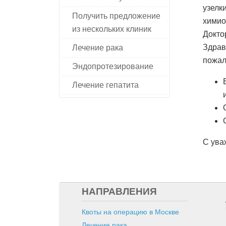
узелк
Получить предложение
химио
из нескольких клиник
Докто
Здрав
Лечение рака
пожал
Эндопротезирование
Лечение гепатита
С ува
НАПРАВЛЕНИЯ
Квоты на операцию в Москве
Лечение рака