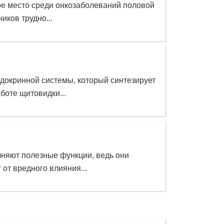
рое место среди онкозаболеваний половой
иков трудно...
окринной системы, который синтезирует
оте щитовидки...
няют полезные функции, ведь они
от вредного влияния...