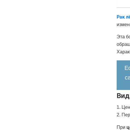
Рак л
измен
Эта б
обращ
Харак
Е
с
Вид
1. Це
2. Пе
ц
При