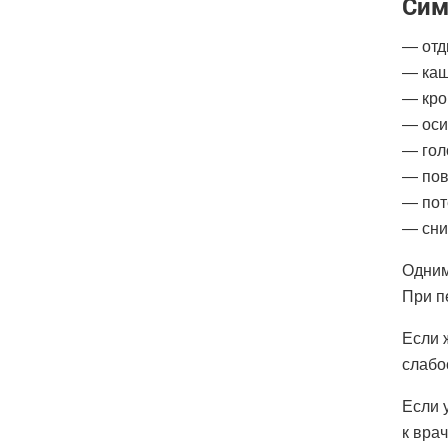
Сим
— отд
— каш
— кро
— оси
— гол
— пов
— пот
— сни
Одним
При п
Если 
слабо
Если 
к врач