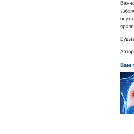
Важно
забол
опухо
прояв
Будьт
Автор
Вам 