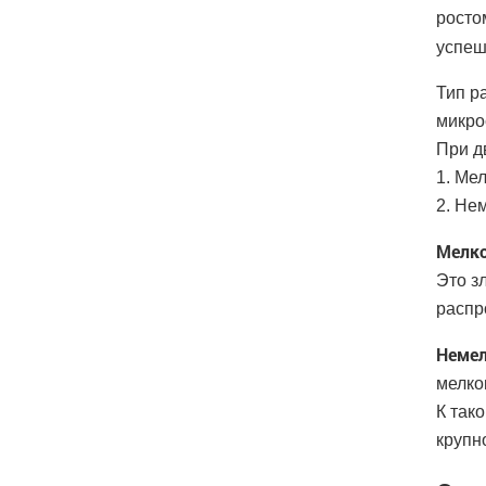
росто
успеш
Тип р
микро
При д
1. Ме
2. Не
Мелко
Это з
распр
Немел
мелко
К так
крупн