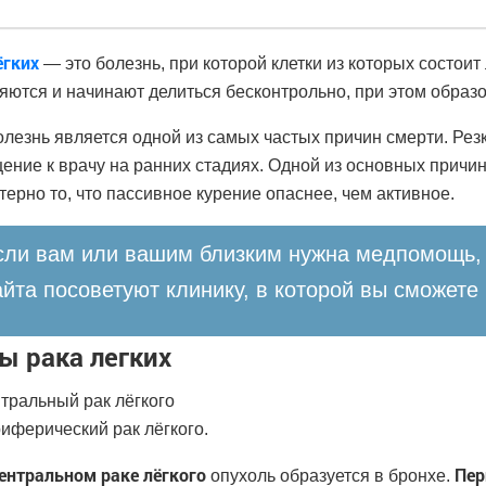
ёгких
— это болезнь, при которой клетки из которых состоит
яются и начинают делиться бесконтрольно, при этом обра
олезнь является одной из самых частых причин смерти. Рез
ение к врачу на ранних стадиях. Одной из основных причин
терно то, что пассивное курение опаснее, чем активное.
сли вам или вашим близким нужна медпомощь, 
айта посоветуют клинику, в которой вы сможете
ы рака легких
нтральный рак лёгкого
риферический рак лёгкого.
ентральном раке лёгкого
Пер
опухоль образуется в бронхе.