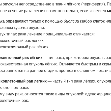
м опухоли непосредственно в ткани лёгкого (периферия). 
м
ное лечение рака легких возможно только, если известен
ака определяют только с помощью
биопсии
(забор клеток ил
скопом кусочка опухоли.
вух типах рака лечение принципиально отличается:
лкоклеточный рак легких
мелкоклеточный рак лёгких
клеточный рак лёгких
— тип рака, при котором опухоль ра
локачественная опухоль лёгких. Отличается быстрым и скры
остраняются на ранней стадии, прогноз в основном негати
коклеточный рак легких
— частый тип рака лёгких, опухоль
клеточном раке.
ому виду рака относятся такие виды опухолей: аденокарцин
оклеточный рак.