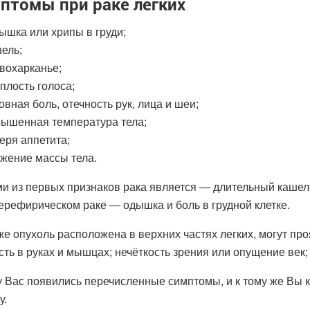
птомы при раке лёгких
ышка или хрипы в груди;
ель;
вохарканье;
плость голоса;
овная боль, отечность рук, лица и шеи;
ышенная температура тела;
еря аппетита;
жение массы тела.
и из первых признаков рака является — длительный кашель
ерефирическом раке — одышка и боль в грудной клетке.
же опухоль расположена в верхних частях легких, могут про
сть в руках и мышцах; нечёткость зрения или опущение век;
у Вас появились перечисленные симптомы, и к тому же Вы к
у.