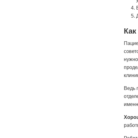
Как
Пацие
совет
нужно
проде
клини
Ведь 
отдел
именн
Хорош
работ