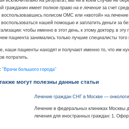
ая исключительно на результат, мы ни в коем случае не бер
й гражданин имеет полное
право на е лечение
за счет сред
е воспользовавшись полисом ОМС или «квотой» на лечение
 воспользоваться нашей помощью и заплатить деньги за б
тализации: чтобы именно в этот день, к этому доктору, в эт
ием пациента занимались только лучшие специалисты того 
ге, наши пациенты находят и получают именно то, что им ну
ов потратить.
:
"Врачи большого города"
также могут полезны данные статьи
Лечение граждан СНГ в Москве — онкологи
Лечение в федеральных клиниках Москвы 
лечения для иностранных граждан: 1. Офор