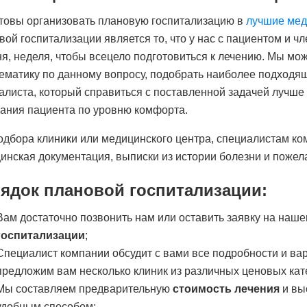
товы организовать плановую госпитализацию в
лучшие мед
вой госпитализации является то, что у нас с пациентом и чл
ня, неделя, чтобы всецело подготовиться к лечению. Мы м
ематику по данному вопросу, подобрать наиболее подходящ
алиста, который справиться с поставленной задачей лучше в
ания пациента по уровню комфорта.
одбора клиники или медицинского центра, специалистам к
инская документация, выписки из истории болезни и пожел
ядок плановой госпитализации:
Вам достаточно позвонить нам или оставить заявку на наше
госпитализации
;
Специалист компании обсудит с вами все подробности и ва
предложим вам несколько клиник из различных ценовых кат
Мы составляем предварительную
стоимость лечения
и вы
удобным способом;