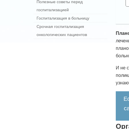
Полезные советы перед
госпитализацией
Госпитализация в больницу
Срочная госпитализация
Плано
онкологических пациентов
лечен
плано
больн
И не 
полик
узнаю
Е
с
Орг