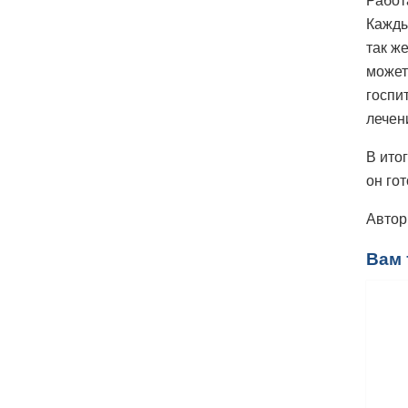
Работ
Кажды
так ж
может
госпи
лечен
В ито
он гот
Автор
Вам 