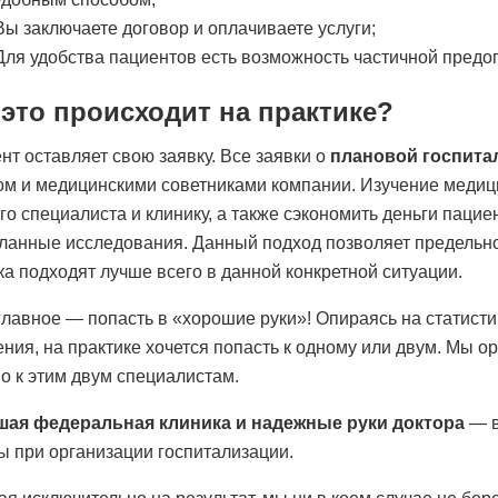
Вы заключаете договор и оплачиваете услуги;
Для удобства пациентов есть возможность частичной предо
 это происходит на практике?
нт оставляет свою заявку. Все заявки о
плановой госпита
ом и медицинскими советниками компании. Изучение медиц
го специалиста и клинику, а также сэкономить деньги пацие
ланные исследования. Данный подход позволяет предельно 
ка подходят лучше всего в данной конкретной ситуации.
главное — попасть в «хорошие руки»! Опираясь на статистик
ения, на практике хочется попасть к одному или двум. Мы о
о к этим двум специалистам.
ая федеральная клиника и надежные руки доктора
— в
ы при организации госпитализации.