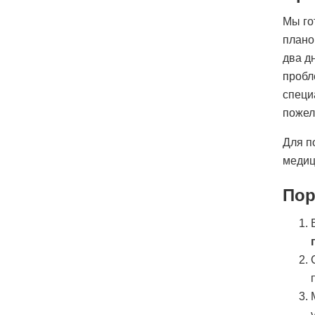
Мы го
плано
два д
пробл
специ
пожел
Для п
медиц
Пор