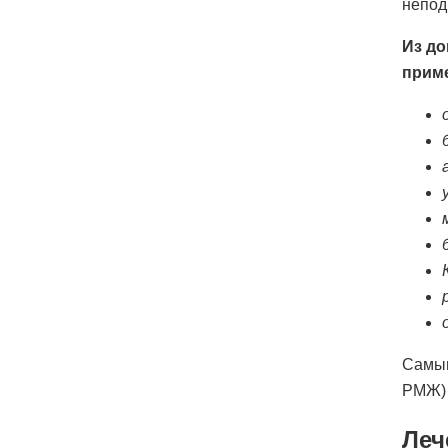
непод
Из до
прим
Самым
РМЖ) 
Леч