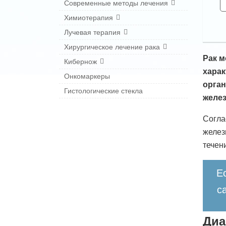
Современные методы лечения
Химиотерапия
Лучевая терапия
Хирургическое лечение рака
Рак м
Кибернож
харак
Онкомаркеры
орган
Гистологические стекла
желез
Согла
желез
течен
Е
с
Диа