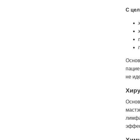
С цел
Основ
пацие
не иде
Хиру
Основ
мастэ
лимфа
эффек
Хим