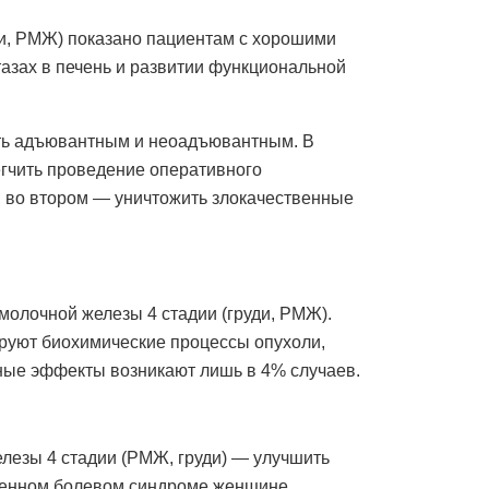
ди, РМЖ) показано пациентам с хорошими
азах в печень и развитии функциональной
ть адъювантным и неоадъювантным. В
егчить проведение оперативного
, во втором — уничтожить злокачественные
молочной железы 4 стадии (груди, РМЖ).
ируют биохимические процессы опухоли,
ные эффекты возникают лишь в 4% случаев.
лезы 4 стадии (РМЖ, груди) — улучшить
еренном болевом синдроме женщине