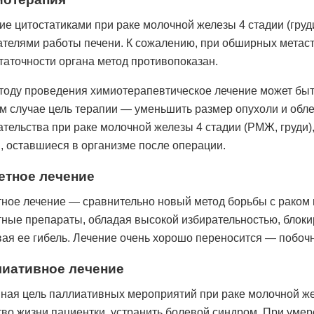
ие цитостатиками при раке молочной железы 4 стадии (гру
ателями работы печени. К сожалению, при обширных метаст
таточности органа метод противопоказан.
тоду проведения химиотерапевтическое лечение может бы
м случае цель терапии — уменьшить размер опухоли и обл
тельства при раке молочной железы 4 стадии (РМЖ, груди)
и, оставшиеся в организме после операции.
етное лечение
тное лечение — сравнительно новый метод борьбы с раком 
тные препараты, обладая высокой избирательностью, блок
ая ее гибель. Лечение очень хорошо переносится — побоч
иативное лечение
ная цель паллиативных мероприятий при раке молочной же
тво жизни пациентки, устранить болевой синдром. При ум