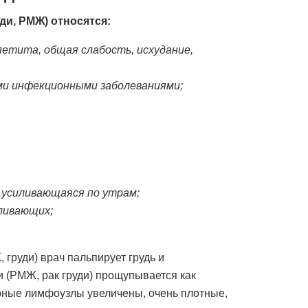
ди, РМЖ) относятся:
етита, общая слабость, исхудание,
ми инфекционными заболеваниями;
 усиливающаяся по утрам;
оливающих;
груди) врач пальпирует грудь и
 (РМЖ, рак груди) прощупывается как
рные лимфоузлы увеличены, очень плотные,