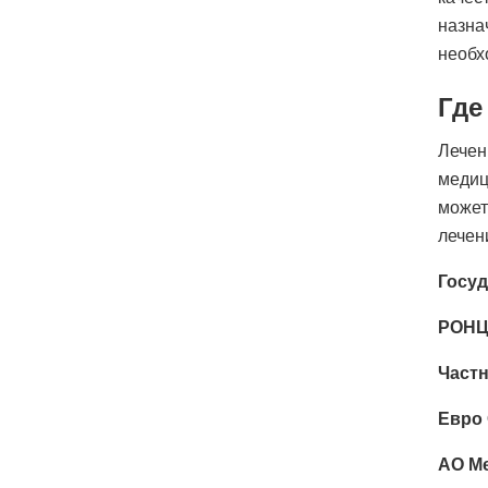
назна
необх
Где
Лечен
медиц
может
лечен
Госуд
РОНЦ
Част
Евро
АО М