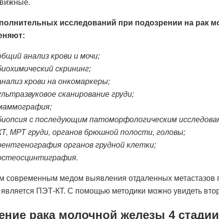
вижные.
полнительных исследований при подозрении на рак м
еняют:
общий анализ крови и мочи;
биохимический скрининг;
анализ крови на онкомаркеры;
ультразвуковое сканирование груди;
маммография;
биопсия с последующим патоморфологическим исследова
КТ, МРТ груди, органов брюшной полости, головы;
рентгенография органов грудной клетки;
остеосцинтиграфия.
 современным медом выявления отдаленных метастазов пр
является ПЭТ-КТ. С помощью методики можно увидеть втор
ение рака молочной железы 4 стадии