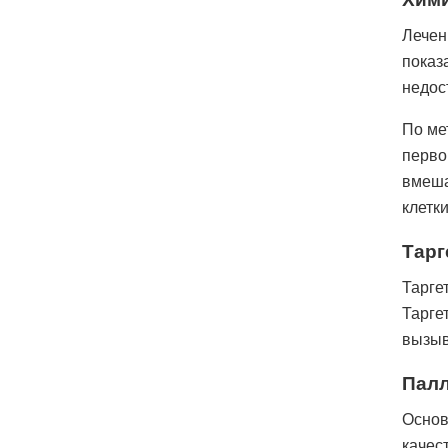
Лечен
показ
недос
По ме
перво
вмеша
клетк
Тарг
Тарге
Тарге
вызыв
Палл
Основ
качес