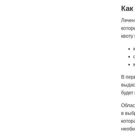
Как
Лечен
котор
квоту
В пер
выдас
будет
Облас
в выб
котор
необх