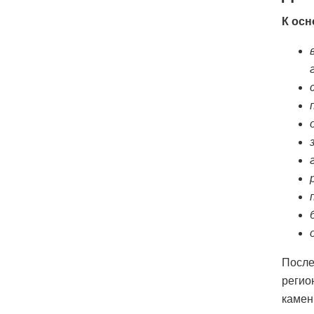
К осн
После
регио
камен