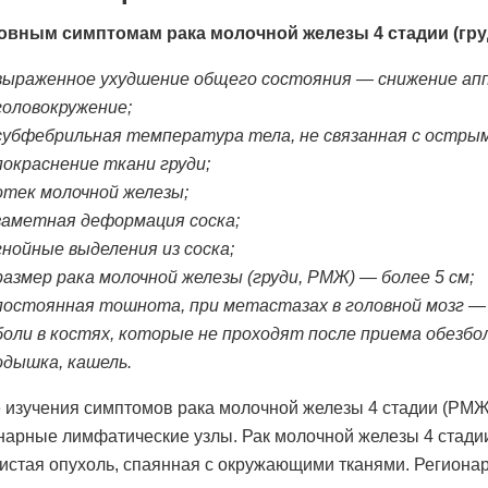
овным симптомам рака молочной железы 4 стадии (гру
выраженное ухудшение общего состояния — снижение апп
головокружение;
субфебрильная температура тела, не связанная с остры
покраснение ткани груди;
отек молочной железы;
заметная деформация соска;
гнойные выделения из соска;
размер рака молочной железы (груди, РМЖ) — более 5 см;
постоянная тошнота, при метастазах в головной мозг —
боли в костях, которые не проходят после приема обезб
одышка, кашель.
 изучения симптомов рака молочной железы 4 стадии (РМЖ, 
нарные лимфатические узлы. Рак молочной железы 4 стадии
истая опухоль, спаянная с окружающими тканями. Региона