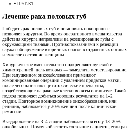
•
ПЭТ-КТ.
Лечение рака половых губ
Победить рак половых губ и остановить онкопроцесс
позволяет хирургия. Во время оперативного вмешательства
действия хирурга направлены на резецирование губы с
окружающими тканями. Противопоказаниями к резекции
служат обнаружение вторичных очагов в отдаленных органах
и тяжелое состояние женщины.
Хирургическое вмешательство подкрепляют лучевой и
химиотерапией, цель которых — замедлить метастазирование.
При запущенном онкозаболевании применяют
комбинированные операции с удалением придатков матки,
после чего назначают цитотоксические препараты,
воздействующие на раковые клетки во всем организме. Такой
подход позволяет добиться хороших результатов на 1–2
стадии. Повторное возникновение онкообразования, или
рецидив, наблюдается у 30% женщин после клинической
ремиссии.
Выздоровление на 3–4 стадии наблюдается всего у 18–20%
онкобольных. Помочь облегчить состояние пациента, если рак