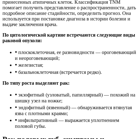
принесенных атипичных клеток. Классификация TNM
помогает получить представление о распространенности, дать
подробное описание стадийности, определить прогноз. Она
используется при постановке диагноза в истории болезни и
выдаче заключения врача.
По цитологической картине встречаются следующие виды
раковой опухоли:
•
плоскоклеточная, ее разновидности — ороговевающий
и неороговевающий;
•
железистая;
•
базальноклеточная (встречается редко).
По типу роста выделяют рак:
•
экзофитный (узловатый, папиллярный) — похожий на
шишку узел на ножке;
•
эндофитный (язвенный) — обнаруживается втянутая
язва с плотными краями;
•
инфильтративный — выражается уплотнением
половой губы.