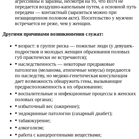
агрессивны и заразны, несмотря на то, что ВПЧ не
передается воздушно-капельным путем, а основной путь
передачи –– контактный (заразиться можно при
незащищенном половом акте). Носительство у мужчин
встречается не реже, чем у женщин.
Другими причинами возникновения служат:
•
возраст: в группе риска — пожилые люди (у девушек-
подростков и молодых женщин образования половых
губ практически не встречаются);
•
наследственность — некоторые предраковые
патологии (меланома, атипичные невусы) передаются
по наследству, но медико-генетическая консультация
дает возможность обнаружить гены, вызывающие
предрасположенность к их образованию;
•
воспалительные и инфекционные процессы в женских
половых органах;
•
избыточный вес (ожирение);
•
эндокринные патологии (сахарный диабет);
•
табакокурение;
•
алкоголизм;
•
работа с канцерогенными веществами;