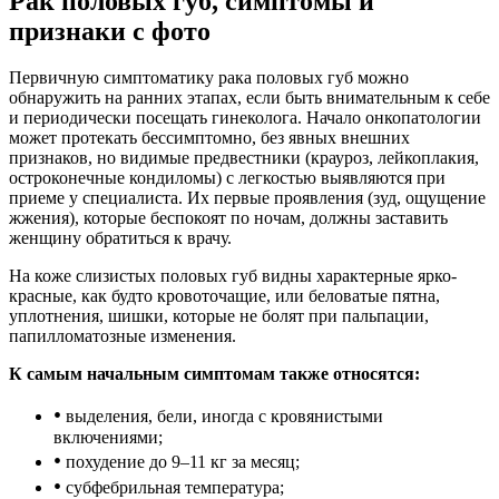
Рак половых губ, симптомы и
признаки с фото
Первичную симптоматику рака половых губ можно
обнаружить на ранних этапах, если быть внимательным к себе
и периодически посещать гинеколога. Начало онкопатологии
может протекать бессимптомно, без явных внешних
признаков, но видимые предвестники (крауроз, лейкоплакия,
остроконечные кондиломы) с легкостью выявляются при
приеме у специалиста. Их первые проявления (зуд, ощущение
жжения), которые беспокоят по ночам, должны заставить
женщину обратиться к врачу.
На коже слизистых половых губ видны характерные ярко-
красные, как будто кровоточащие, или беловатые пятна,
уплотнения, шишки, которые не болят при пальпации,
папилломатозные изменения.
К самым начальным симптомам также относятся:
•
выделения, бели, иногда с кровянистыми
включениями;
•
похудение до 9–11 кг за месяц;
•
субфебрильная температура;