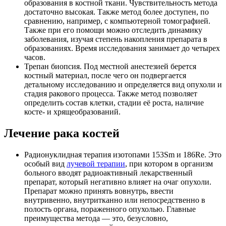
образования в костной ткани. Чувствительность метода
достаточно высокая. Также метод более доступен, по
сравнению, например, с компьютерной томографией.
Также при его помощи можно отследить динамику
заболевания, изучая степень накопления препарата в
образованиях. Время исследования занимает до четырех
часов.
Трепан биопсия. Под местной анестезией берется
костный материал, после чего он подвергается
детальному исследованию и определяется вид опухоли и
стадия ракового процесса. Также метод позволяет
определить состав клетки, стадии её роста, наличие
косте- и хрящеобразований.
Лечение рака костей
Радионуклидная терапия изотопами 153Sm и 186Re. Это
особый вид
лучевой терапии
, при котором в организм
больного вводят радиоактивный лекарственный
препарат, который негативно влияет на очаг опухоли.
Препарат можно принять вовнутрь, ввести
внутривенно, внутритканно или непосредственно в
полость органа, пораженного опухолью. Главные
преимущества метода — это, безусловно,