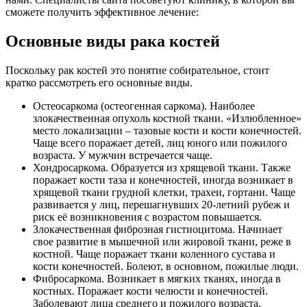
сможете получить эффективное лечение:
Основные виды рака костей
Поскольку рак костей это понятие собирательное, стоит
кратко рассмотреть его основные виды.
Остеосаркома (остеогенная саркома). Наиболее
злокачественная опухоль костной ткани. «Излюбленное»
место локализации – тазовые кости и кости конечностей.
Чаще всего поражает детей, лиц юного или пожилого
возраста. У мужчин встречается чаще.
Хондросаркома. Образуется из хрящевой ткани. Также
поражает кости таза и конечностей, иногда возникает в
хрящевой ткани грудной клетки, трахеи, гортани. Чаще
развивается у лиц, перешагнувших 20-летний рубеж и
риск её возникновения с возрастом повышается.
Злокачественная фиброзная гистиоцитома. Начинает
свое развитие в мышечной или жировой ткани, реже в
костной. Чаще поражает ткани коленного сустава и
кости конечностей. Болеют, в основном, пожилые люди.
Фибросаркома. Возникает в мягких тканях, иногда в
костных. Поражает кости челюсти и конечностей.
Заболевают лица среднего и пожилого возраста.